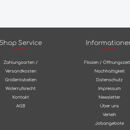
n
ücher
Stirnlampen
ekkinghosen
rbeutel
Stirnlampen Zubehör
tterhosen
Maul
agen
Laternen
ns, Freizeit
Laternen Zubehör
genhosen, Hardshell
Taschenlampen
Mawaii
rts, 3/4-Hosen
Shop Service
Informatione
Sonstiges
ren- / Softshellhosen
ter- / Skihosen
McNett
dhosen
Zahlungsarten /
Filialen / Öffnungszei
nstige
Versandkosten
Nachhaltigkeit
asons
Meindl
s / Hemden / Longsleeves
Größentabellen
Datenschutz
ngsleeves
Widerrufsrecht
Impressum
mden
gers
Merrell
Kontakt
Newsletter
hirts
o-Shirts
AGB
Über uns
nks
Metolius
Verleih
ver / Hoodies
Jobangebote
odies