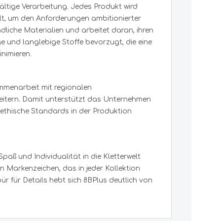
Sonstiges
ältige Verarbeitung. Jedes Produkt wird
Energie, Elektronik
Schneeschuhe
lt, um den Anforderungen ambitionierter
Akkus, Batterien
Scott
liche Materialien und arbeitet daran, ihren
Akku-Ladegeräte
 und langlebige Stoffe bevorzugt, die eine
Sonstiges Energie / Elektronik
nimieren.
Sea to Summit
Foto, Video
Solarpanels
ammenarbeit mit regionalen
Sealskinz
beitern. Damit unterstützt das Unternehmen
Campingartikel
e ethische Standards in der Produktion
Tische
ShedRain
Stühle
Hocker
Spaß und Individualität in die Kletterwelt
Sherpa
Liegen
ein Markenzeichen, das in jeder Kollektion
Zubehör
ür für Details hebt sich 8BPlus deutlich von
Sigg
Stöcke
Trekking- / Wanderstöcke
Sigma