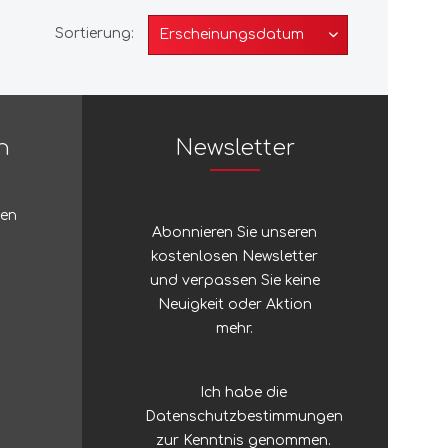
Zubehör
Sortierung:
Sonstiges Stöcke
Silky
Regenschirme
Silva
n
Newsletter
Sinclair
ten
Abonnieren Sie unseren
kostenlosen Newsletter
Singing Rock
und verpassen Sie keine
Neuigkeit oder Aktion
SJÖ & HAV
mehr.
Skross
Ich habe die
Datenschutzbestimmungen
zur Kenntnis genommen.