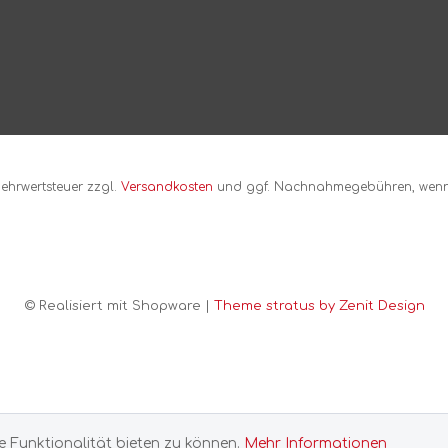
n
Micropur
ecepullover
lover
inopullover
Millet
stfaserpullover
tshellpullover
Montura / Tasci s.r.l.
ekleidung
n
 Mehrwertsteuer zzgl.
Versandkosten
und ggf. Nachnahmegebühren, wenn 
Handelsgesellschaf
cken
Mora
Morakniv
© Realisiert mit Shopware |
Theme stratus by Zenit Design
Motor Presse Stuttgart
Mountain Equipment
e Funktionalität bieten zu können.
Mehr Informationen