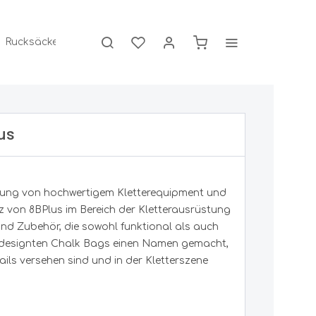
Rucksäcke / Taschen
Gutscheine
Marken .
us
Schuhe Herren
Eisklettern / Hochtouren
Schuhzubehör
Wurfzelte
GPS, Kompass, Uhr
Scandic Outdoor
ellung von hochwertigem Kletterequipment und
Eisgeräte
Schuheinlagen
Höhenmesser
rz von 8BPlus im Bereich der Kletterausrüstung
Eispickel
Schuhpflege
Karten, Kompass
Vorzelte
Scarpa
nd Zubehör, die sowohl funktional als auch
Eispickel Zubehör
Schnürsenkel
Schrittzähler
oll designten Chalk Bags einen Namen gemacht,
Eisschrauben
GPS
ails versehen sind und in der Kletterszene
Schöffel
Grödel
Uhren
Steigeisen
Sonstiges
Steigeisen Zubehör
Scippis