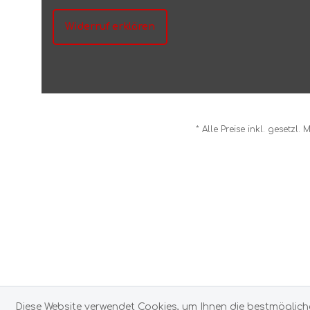
Arva
Fjällräve
Longsleeves
Fle
Widerruf erklären
Hoodies
Pul
Asista GmbH
Merinopullover
Forestia
Mer
Pullover
Kun
Polo-Shirts
Sof
ATK
Fritschi
Kunstfaserpullover
Badeb
Badebekleidung
Socke
* Alle Preise inkl. gesetzl.
Atlas
G-Line 
So
AustriAlpin
G3
Baabuk
GAIAM
Baladeo
Garmin
Diese Website verwendet Cookies, um Ihnen die bestmöglich