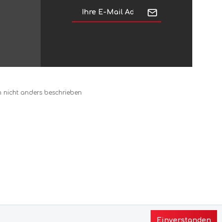
Skylotec
Slackline Tools
SmartStore
nicht anders beschrieben
SmellWell
Smith & Wesson
Sno-Seal
Snowline
Einverstanden