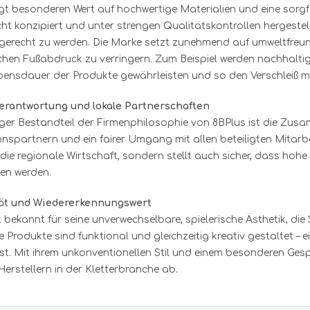
öcke
stiefel
iges
Gummistiefel
bags
Fäustlinge
gt besonderen Wert auf hochwertige Materialien und eine sorgf
ppeljacken
Crashpads
Wanderführer
Trinkrucksäcke
enausrüstung
rschuhe
Sonstige
prucksäcke
t konzipiert und unter strengen Qualitätskontrollen hergestel
ecejacken
Slacklines
Kletterführer
Trinkblasen
ige
en
adrucksäcke
Mammut
 gerecht zu werden. Die Marke setzt zunehmend auf umweltfreund
ntel
Zubehör
Klettersteigführer
Zubehör
Gamaschen
rdichte Rucksäcke
hen Fußabdruck zu verringern. Zum Beispiel werden nachhaltige
terjacken
r
Karten
rrucksäcke
ensdauer der Produkte gewährleisten und so den Verschleiß mi
n
Mantle
Bücher
rtragen
stoffe
unen- / Kunstfaserwesten
Sonstiges
Verantwortung und lokale Partnerschaften
hör
rr / Besteck
ecewesten
iger Bestandteil der Firmenphilosophie von 8BPlus ist die Zus
Maolja
ung
tshellwesten
nspartnern und ein fairer Umgang mit allen beteiligten Mitar
Messer, Werkzeug
laschen
stige Westen
 die regionale Wirtschaft, sondern stellt auch sicher, dass hoh
Feststehende Messer
, Kanister
en werden.
wäsche
Marker
Klapp- / Schweizer Messer
raufbereitung
ngsleeves
Werkzeuge
tät und Wiedererkennungswert
iges
rtsleeves
t bekannt für seine unverwechselbare, spielerische Ästhetik, die 
nd
Marketingagentur Ehing
Sonstiges
nktops
ie Produkte sind funktional und gleichzeitig kreativ gestaltet – 
Messer Zubehör
nge Hosen
 medizinische Artikel
st. Mit ihrem unkonventionellen Stil und einem besonderen Gesp
Messerpflege
ielange Hosen
Marmot
erstellern in der Kletterbranche ab.
ten- / Sonnenschutz
rze Hosen
rpflege
nstiges
Beleuchtung
tungs- / Textilpflege
Marttiini