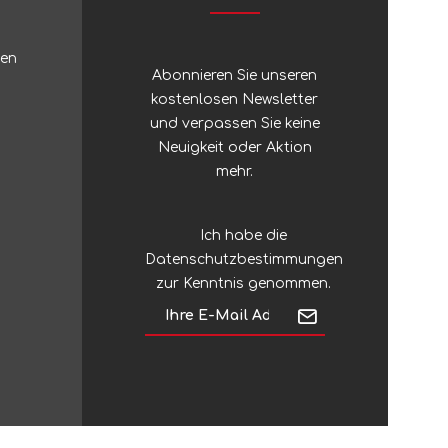
Zubehör
Sonstiges Stöcke
ten
Silky
Regenschirme
Abonnieren Sie unseren
kostenlosen Newsletter
und verpassen Sie keine
Silva
Neuigkeit oder Aktion
mehr.
Sinclair
Ich habe die
Singing Rock
Datenschutzbestimmungen
zur Kenntnis genommen.
SJÖ & HAV
Skross