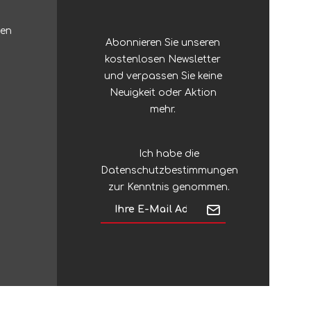
Zubehör
Sonstiges Stöcke
ten
Abonnieren Sie unseren
Silky
Regenschirme
kostenlosen Newsletter
und verpassen Sie keine
Silva
Neuigkeit oder Aktion
mehr.
Sinclair
Ich habe die
Datenschutzbestimmungen
Singing Rock
zur Kenntnis genommen.
SJÖ & HAV
Skross