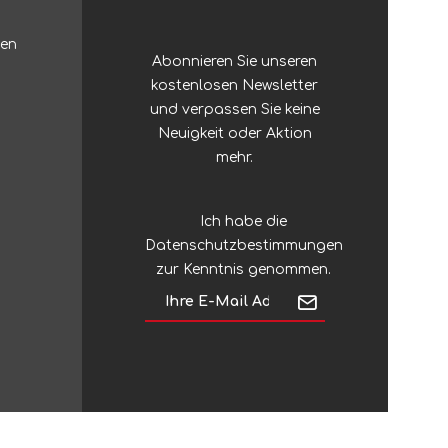
Zubehör
Sonstiges Stöcke
ten
Abonnieren Sie unseren
Silky
Regenschirme
kostenlosen Newsletter
und verpassen Sie keine
Silva
Neuigkeit oder Aktion
mehr.
Sinclair
Ich habe die
Datenschutzbestimmungen
Singing Rock
zur Kenntnis genommen.
SJÖ & HAV
Skross