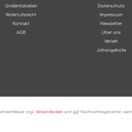
n
Micropur
Größentabellen
Datenschutz
ecepullover
lover
Widerrufsrecht
Impressum
inopullover
Millet
Kontakt
Newsletter
stfaserpullover
AGB
Über uns
tshellpullover
Montura / Tasci s.r.l.
Verleih
ekleidung
Jobangebote
n
Handelsgesellschaf
cken
Mora
Morakniv
Motor Presse Stuttgart
 Mehrwertsteuer zzgl.
Versandkosten
und ggf. Nachnahmegebühren, wenn 
Mountain Equipment