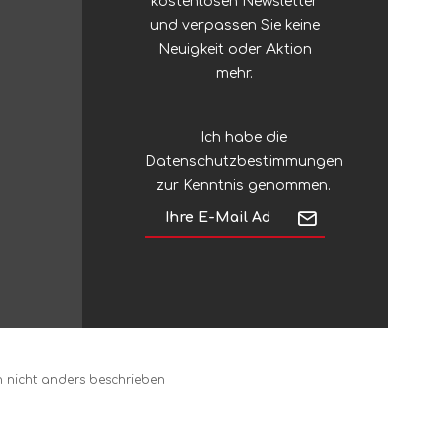
kostenlosen Newsletter
Skylotec
und verpassen Sie keine
Neuigkeit oder Aktion
Slackline Tools
mehr.
SmartStore
Ich habe die
Datenschutzbestimmungen
zur Kenntnis genommen.
SmellWell
Smith & Wesson
Sno-Seal
nicht anders beschrieben
Snowline