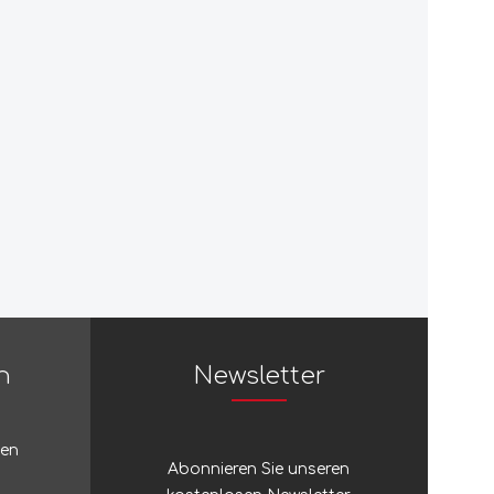
Zubehör
Sonstiges Stöcke
Silky
Regenschirme
Silva
Sinclair
Singing Rock
SJÖ & HAV
n
Newsletter
Skross
ten
Abonnieren Sie unseren