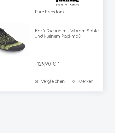
Sonstiges
Energie, Elektronik
Schneeschuhe
Pure Freedom
Akkus, Batterien
Scott
Akku-Ladegeräte
Sonstiges Energie / Elektronik
Barfußschuh mit Vibram Sohle
Sea to Summit
Foto, Video
und kleinem Packmaß
Solarpanels
Sealskinz
Campingartikel
129,90 € *
Tische
ShedRain
Stühle
Vergleichen
Merken
Hocker
Sherpa
Liegen
Zubehör
Sigg
Stöcke
Trekking- / Wanderstöcke
Sigma