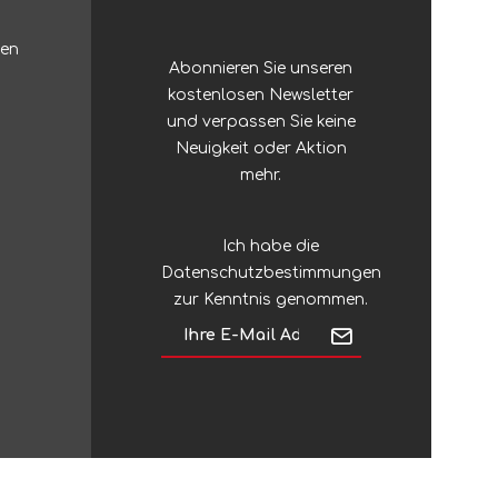
Zubehör
Sonstiges Stöcke
ten
Abonnieren Sie unseren
Silky
Regenschirme
kostenlosen Newsletter
und verpassen Sie keine
Silva
Neuigkeit oder Aktion
mehr.
Sinclair
Ich habe die
Datenschutzbestimmungen
Singing Rock
zur Kenntnis genommen.
SJÖ & HAV
Skross