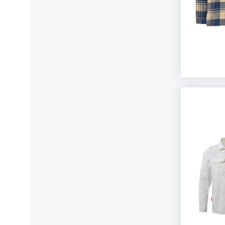
Arva
Fjällräve
Longsleeves
Fle
Hoodies
Pul
Asista GmbH
Merinopullover
Forestia
Mer
Pullover
Kun
Polo-Shirts
Sof
ATK
Fritschi
Kunstfaserpullover
Badeb
Badebekleidung
Socke
Atlas
G-Line 
So
AustriAlpin
G3
Baabuk
GAIAM
Baladeo
Garmin