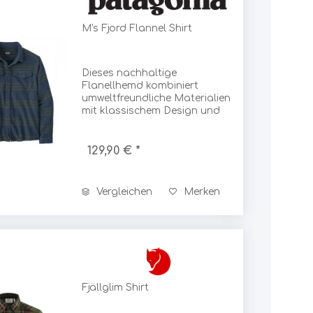
Sonstiges
Energie, Elektronik
Schneeschuhe
M's Fjord Flannel Shirt
Akkus, Batterien
Scott
Akku-Ladegeräte
Sonstiges Energie / Elektronik
Dieses nachhaltige
Sea to Summit
Foto, Video
Flanellhemd kombiniert
umweltfreundliche Materialien
Solarpanels
mit klassischem Design und
hohem Tragekomfort.
Sealskinz
Campingartikel
129,90 € *
Tische
ShedRain
Stühle
Vergleichen
Merken
Hocker
Sherpa
Liegen
Zubehör
Sigg
Stöcke
Fjällglim Shirt
Trekking- / Wanderstöcke
Sigma