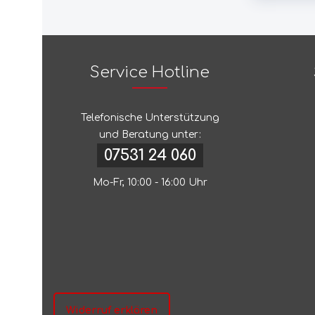
Birkenstock
Gibbon
Bla Band
Giesswe
Service Hotline
Black Diamond
GoalZer
Telefonische Unterstützung
und Beratung unter:
Black+Blum
Göbel
07531 24 060
Mo-Fr, 10:00 - 16:00 Uhr
BleauStone
Gottstei
Blue Ice
Grabner
Blue Loop
Grand C
Widerruf erklären