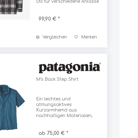
Stil für verschiedene Anlässe
Skylotec
bietet.
99,90 € *
Slackline Tools
Vergleichen
Merken
SmartStore
SmellWell
M's Back Step Shirt
Smith & Wesson
Ein leichtes und
Sno-Seal
atmungsaktives
Kurzarmhemd aus
nachhaltigen Materialien,
ideal für warme Tage und
Snowline
vielseitige Einsätze.
ab 75,00 € *