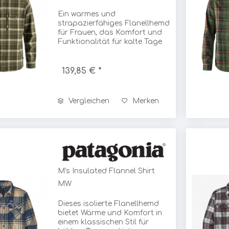
n
ücher
Stirnlampen
Ein warmes und
ekkinghosen
rbeutel
Stirnlampen Zubehör
strapazierfähiges Flanellhemd
tterhosen
für Frauen, das Komfort und
Maul
agen
Laternen
Funktionalität für kalte Tage
ns, Freizeit
Laternen Zubehör
bietet.
genhosen, Hardshell
Taschenlampen
Mawaii
rts, 3/4-Hosen
139,85 € *
Sonstiges
ren- / Softshellhosen
ter- / Skihosen
McNett
Vergleichen
Merken
dhosen
nstige
asons
Meindl
s / Hemden / Longsleeves
ngsleeves
mden
gers
Merrell
M's Insulated Flannel Shirt
hirts
MW
o-Shirts
nks
Metolius
Dieses isolierte Flanellhemd
bietet Wärme und Komfort in
ver / Hoodies
einem klassischen Stil für
odies