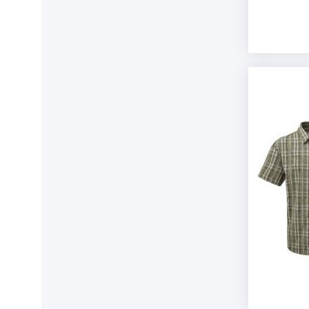
Ballistol
Gastrock
Barth
Gear Aid
BasicNature
GEBRO V
Bauerfeind AG
Geo Cen
Beal
Geo Cen
Bergverlag Rother
Geoquest
Big Agnes
Gerber