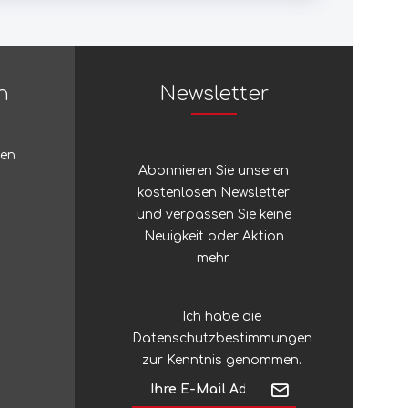
Sublime
Sunday
n
Newsletter
Sunway-Hosen GmbH
ten
Abonnieren Sie unseren
kostenlosen Newsletter
Suunto
und verpassen Sie keine
Neuigkeit oder Aktion
Swiss Advance
mehr.
Swix
Ich habe die
Datenschutzbestimmungen
zur Kenntnis genommen.
Swiza