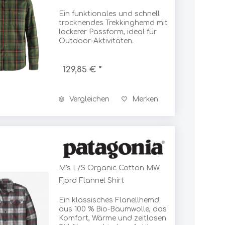
Zubehör
Ein funktionales und schnell
Sonstiges Stöcke
trocknendes Trekkinghemd mit
lockerer Passform, ideal für
Silky
Regenschirme
Outdoor-Aktivitäten.
Silva
129,85 € *
Sinclair
Vergleichen
Merken
Singing Rock
SJÖ & HAV
M's L/S Organic Cotton MW
Fjord Flannel Shirt
Skross
Ein klassisches Flanellhemd
aus 100 % Bio-Baumwolle, das
Komfort, Wärme und zeitlosen