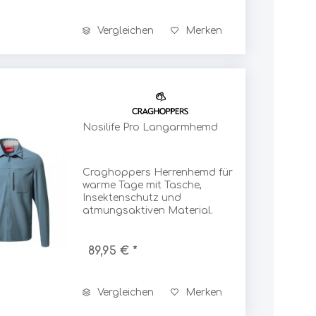
Spannrit
Vergleichen
Merken
Sponser
Stanley
Nosilife Pro Langarmhemd
SteriPen
Craghoppers Herrenhemd für
warme Tage mit Tasche,
Sterling
Insektenschutz und
atmungsaktiven Material.
Strohmeyer
89,95 € *
Stubai
Vergleichen
Merken