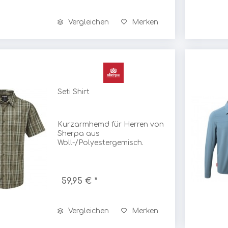
-Stöcke
Mountain Hardwear
Vergleichen
Merken
MP Sports
erlag
MPowerd
Seti Shirt
ter
MSR
Kurzarmhemd für Herren von
Sherpa aus
ter ILH
Mufflon
Woll-/Polyestergemisch.
 Verlag
munkees
59,95 € *
Muurikka
Vergleichen
Merken