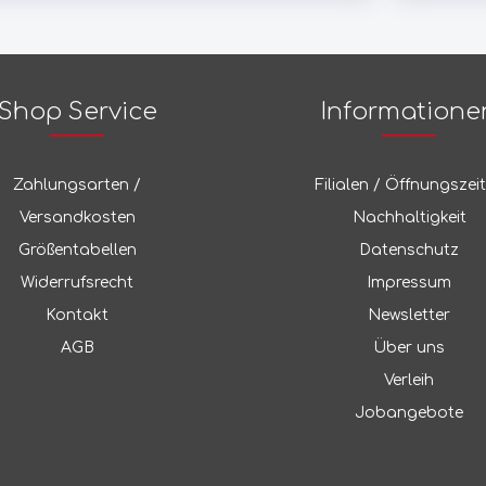
Nalgene
in
Nebo
Shop Service
Informatione
o
Newport/Didriksons
Zahlungsarten /
Filialen / Öffnungszei
Versandkosten
Nachhaltigkeit
Nieto
Größentabellen
Datenschutz
Widerrufsrecht
Impressum
n
Nikwax
Kontakt
Newsletter
AGB
Über uns
Nite Ize
Verleih
Jobangebote
anyon
Nograd