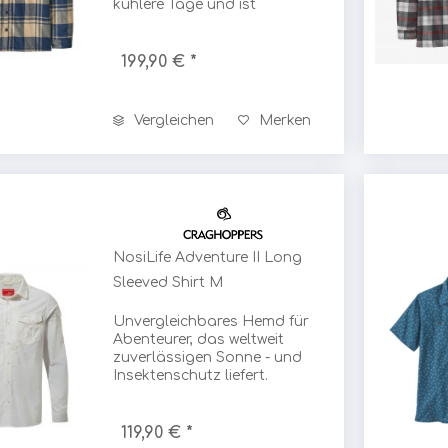
kühlere Tage und ist
n
Micropur
ecepullover
nachhaltig gefertigt.
lover
199,90 € *
inopullover
Millet
stfaserpullover
Vergleichen
Merken
tshellpullover
Montura / Tasci s.r.l.
ekleidung
n
Handelsgesellschaf
cken
Mora
NosiLife Adventure II Long
Morakniv
Sleeved Shirt M
Unvergleichbares Hemd für
Motor Presse Stuttgart
Abenteurer, das weltweit
zuverlässigen Sonne - und
Insektenschutz liefert.
Mountain Equipment
119,90 € *