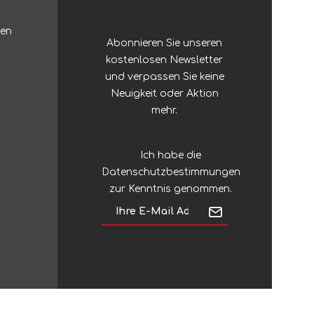
Zubehör
Sonstiges Stöcke
ten
Abonnieren Sie unseren
Silky
Regenschirme
kostenlosen Newsletter
und verpassen Sie keine
Silva
Neuigkeit oder Aktion
mehr.
Sinclair
Ich habe die
Datenschutzbestimmungen
Singing Rock
zur Kenntnis genommen.
SJÖ & HAV
Skross