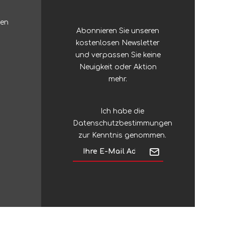
Zubehör
Sonstiges Stöcke
ten
Abonnieren Sie unseren
Silky
Regenschirme
kostenlosen Newsletter
und verpassen Sie keine
Silva
Neuigkeit oder Aktion
mehr.
Sinclair
Ich habe die
Datenschutzbestimmungen
Singing Rock
zur Kenntnis genommen.
SJÖ & HAV
Skross