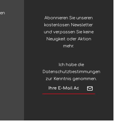
Zubehör
Sonstiges Stöcke
ten
Abonnieren Sie unseren
Silky
Regenschirme
kostenlosen Newsletter
und verpassen Sie keine
Silva
Neuigkeit oder Aktion
mehr.
Sinclair
Ich habe die
Datenschutzbestimmungen
Singing Rock
zur Kenntnis genommen.
SJÖ & HAV
Skross