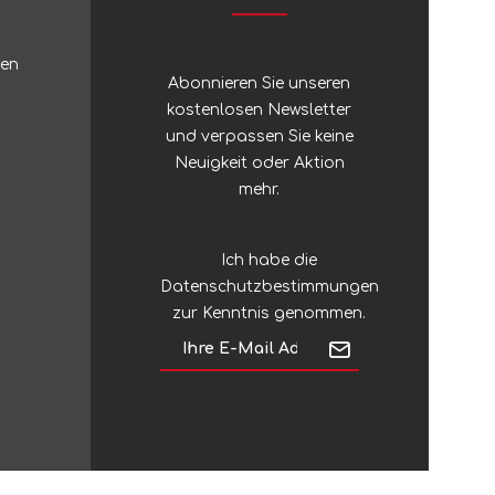
Zubehör
Sonstiges Stöcke
ten
Silky
Regenschirme
Abonnieren Sie unseren
kostenlosen Newsletter
und verpassen Sie keine
Silva
Neuigkeit oder Aktion
mehr.
Sinclair
Ich habe die
Singing Rock
Datenschutzbestimmungen
zur Kenntnis genommen.
SJÖ & HAV
Skross